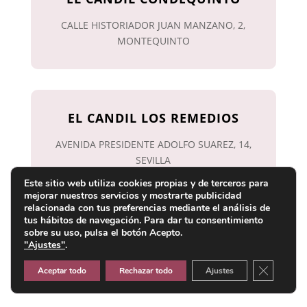
CALLE HISTORIADOR JUAN MANZANO, 2,
MONTEQUINTO
EL CANDIL LOS REMEDIOS
AVENIDA PRESIDENTE ADOLFO SUAREZ, 14,
SEVILLA
Este sitio web utiliza cookies propias y de terceros para
mejorar nuestros servicios y mostrarte publicidad
relacionada con tus preferencias mediante el análisis de
tus hábitos de navegación. Para dar tu consentimiento
sobre su uso, pulsa el botón Acepto.
EL CANDIL TRIANA
"Ajustes"
.
CALLE PARAISO, 3, SEVILLA
Cerrar el
Aceptar todo
Rechazar todo
Ajustes