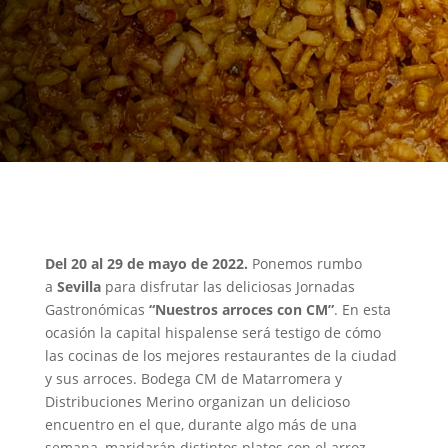
Del 20 al 29 de mayo de 2022.
Ponemos rumbo
a
Sevilla
para disfrutar las deliciosas Jornadas
Gastronómicas
“Nuestros arroces con CM”
. En esta
ocasión la capital hispalense será testigo de cómo
las cocinas de los mejores restaurantes de la ciudad
y sus arroces. Bodega CM de Matarromera y
Distribuciones Merino organizan un delicioso
encuentro en el que, durante algo más de una
semana, maridarán distintos platos con el arroz