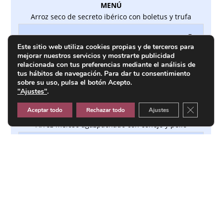
MENÚ
Arroz seco de secreto ibérico con boletus y trufa
RESERVAR
Este sitio web utiliza cookies propias y de terceros para
mejorar nuestros servicios y mostrarte publicidad
relacionada con tus preferencias mediante el análisis de
tus hábitos de navegación. Para dar tu consentimiento
sobre su uso, pulsa el botón Acepto.
"Ajustes"
.
RTE. TELERO
Cerrar el
Aceptar todo
Rechazar todo
Ajustes
MENÚ
Arroz meloso agazpachado con conejo y pollo
RESERVAR
COQUERÍA OBRADOR PEPE COTAINA
MENÚ